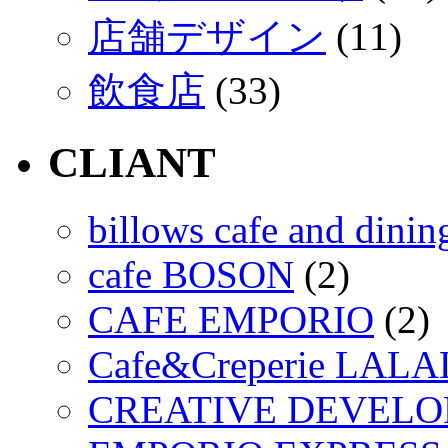
店舗デザイン
(11)
飲食店
(33)
CLIANT
billows cafe and dinin
cafe BOSON
(2)
CAFE EMPORIO
(2)
Cafe&Creperie LA
CREATIVE DEVEL