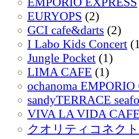
EMPORIO EXPRESS
EURYOPS
(2)
GCI cafe&darts
(2)
I Labo Kids Concert
(1
Jungle Pocket
(1)
LIMA CAFE
(1)
ochanoma EMPORIO 
sandyTERRACE seafood
VIVA LA VIDA CAF
クオリティコネクト