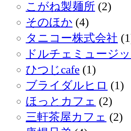
こがね製麺所
(2)
そのほか
(4)
タニコー株式会社
(1
ドルチェミュージッ
ひつじcafe
(1)
ブライダルヒロ
(1)
ほっとカフェ
(2)
三軒茶屋カフェ
(2)