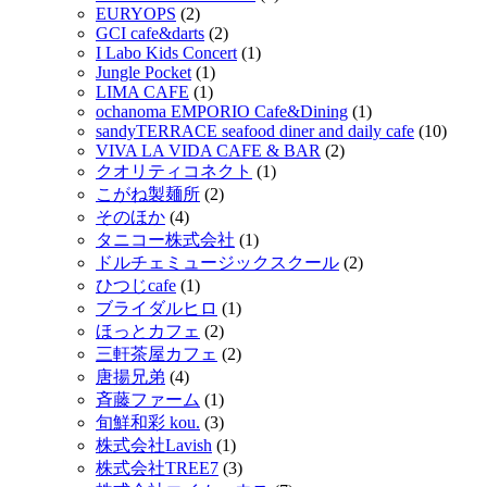
EURYOPS
(2)
GCI cafe&darts
(2)
I Labo Kids Concert
(1)
Jungle Pocket
(1)
LIMA CAFE
(1)
ochanoma EMPORIO Cafe&Dining
(1)
sandyTERRACE seafood diner and daily cafe
(10)
VIVA LA VIDA CAFE & BAR
(2)
クオリティコネクト
(1)
こがね製麺所
(2)
そのほか
(4)
タニコー株式会社
(1)
ドルチェミュージックスクール
(2)
ひつじcafe
(1)
ブライダルヒロ
(1)
ほっとカフェ
(2)
三軒茶屋カフェ
(2)
唐揚兄弟
(4)
斉藤ファーム
(1)
旬鮮和彩 kou.
(3)
株式会社Lavish
(1)
株式会社TREE7
(3)