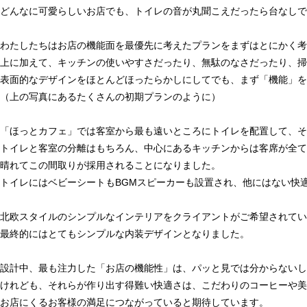
どんなに可愛らしいお店でも、トイレの音が丸聞こえだったら台なしで
わたしたちはお店の機能面を最優先に考えたプランをまずはとにかく考
上に加えて、キッチンの使いやすさだったり、無駄のなさだったり、掃
表面的なデザインをほとんどほったらかしにしてでも、まず「機能」を
（上の写真にあるたくさんの初期プランのように）
「ほっとカフェ」では客室から最も遠いところにトイレを配置して、そ
トイレと客室の分離はもちろん、中心にあるキッチンからは客席が全て
晴れてこの間取りが採用されることになりました。
トイレにはベビーシートもBGMスピーカーも設置され、他にはない快
北欧スタイルのシンプルなインテリアをクライアントがご希望されてい
最終的にはとてもシンプルな内装デザインとなりました。
設計中、最も注力した「お店の機能性」は、パッと見では分からないし
けれども、それらが作り出す得難い快適さは、こだわりのコーヒーや美
お店にくるお客様の満足につながっていると期待しています。