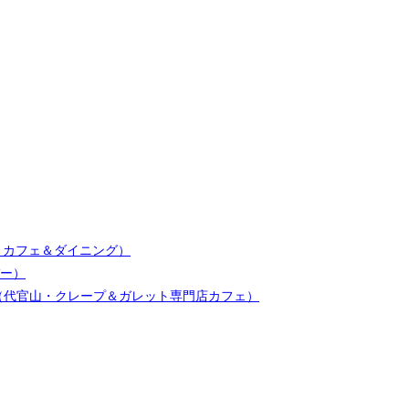
芸大学・カフェ＆ダイニング）
バー）
UMHUM（代官山・クレープ＆ガレット専門店カフェ）