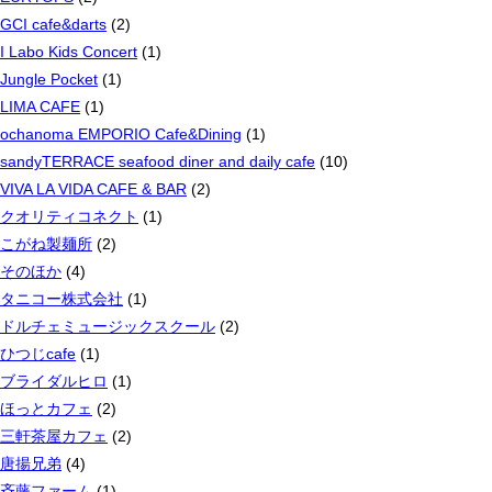
GCI cafe&darts
(2)
I Labo Kids Concert
(1)
Jungle Pocket
(1)
LIMA CAFE
(1)
ochanoma EMPORIO Cafe&Dining
(1)
sandyTERRACE seafood diner and daily cafe
(10)
VIVA LA VIDA CAFE & BAR
(2)
クオリティコネクト
(1)
こがね製麺所
(2)
そのほか
(4)
タニコー株式会社
(1)
ドルチェミュージックスクール
(2)
ひつじcafe
(1)
ブライダルヒロ
(1)
ほっとカフェ
(2)
三軒茶屋カフェ
(2)
唐揚兄弟
(4)
斉藤ファーム
(1)