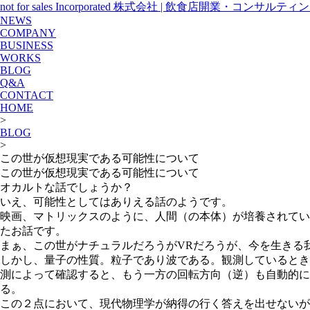
not for sales Incorporated 株式会社 | 飲食店開業・コンサ
NEWS
COMPANY
BUSINESS
WORKS
BLOG
Q&A
CONTACT
HOME
>
BLOG
>
この世が仮想現実である可能性について
この世が仮想現実である可能性について
オカルトな話でしょうか？
いえ、可能性としてはありえる話のようです。
映画、マトリックスのように、人間（の本体）が培養されてい
たお話です。
まぁ、この世がナチュラルだろうがVRだろうが、今を生きる
しかし、量子の性質。粒子であり波である。観測しているとき
測によって確認すると、もう一方の回転方向（逆）も自動的に
る。
この２点において、現代物理学が納得の行く答えを出せないが