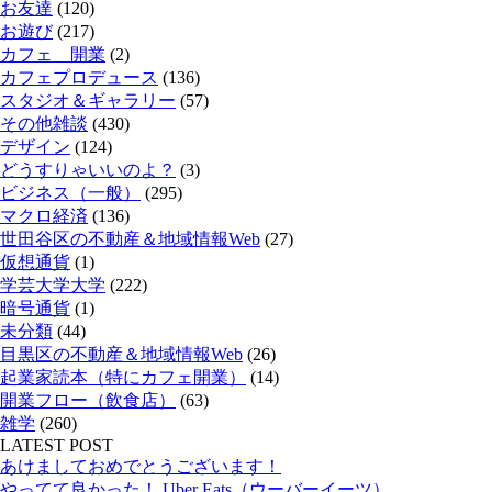
お友達
(120)
お遊び
(217)
カフェ 開業
(2)
カフェプロデュース
(136)
スタジオ＆ギャラリー
(57)
その他雑談
(430)
デザイン
(124)
どうすりゃいいのよ？
(3)
ビジネス（一般）
(295)
マクロ経済
(136)
世田谷区の不動産＆地域情報Web
(27)
仮想通貨
(1)
学芸大学大学
(222)
暗号通貨
(1)
未分類
(44)
目黒区の不動産＆地域情報Web
(26)
起業家読本（特にカフェ開業）
(14)
開業フロー（飲食店）
(63)
雑学
(260)
LATEST POST
あけましておめでとうございます！
やってて良かった！ Uber Eats（ウーバーイーツ）