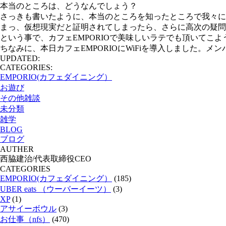
本当のところは、どうなんでしょう？
さっきも書いたように、本当のところを知ったところで我々に
まっ、仮想現実だと証明されてしまったら、さらに高次の疑問
という事で、カフェEMPORIOで美味しいラテでも頂いてこ
ちなみに、本日カフェEMPORIOにWiFiを導入しました。
UPDATED:
CATEGORIES:
EMPORIO(カフェダイニング）
お遊び
その他雑談
未分類
雑学
BLOG
ブログ
AUTHER
西脇建治/代表取締役CEO
CATEGORIES
EMPORIO(カフェダイニング）
(185)
UBER eats （ウーバーイーツ）
(3)
XP
(1)
アサイーボウル
(3)
お仕事（nfs）
(470)