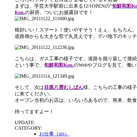
まずは、学芸大学駅前に出来る12/1OPENの”
旬鮮和彩Ko
Kou.
の厨房、ついにお披露目です！
格好いい！スマート！使いやすそう！えぇ、もちろん。
道路側からも大きな窓で丸見えです。デパ地下のキッチ
こちらは、ガス工事の様子です。道路を掘り返して接続
という事で、
旬鮮和彩Kou.
のWebやブログを見て、働
そして、次は
目黒八雲むしぱん
様。こちらの工事の様子
に来てください。
オープン当初のお店は、いろいろあるので、将来、飲食
待ってますよー！
UPDATE:
CATEGORY:
お仕事（nfs）