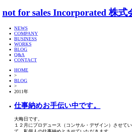
not for sales Incorp
NEWS
COMPANY
BUSINESS
WORKS
BLOG
Q&A
CONTACT
HOME
>
BLOG
>
2011年
仕事納めお手伝い中です。
大晦日です。
１２月にプロデュース（コンサル・デザイン）させてい
て、私個人の仕事納めとさせていただきます。