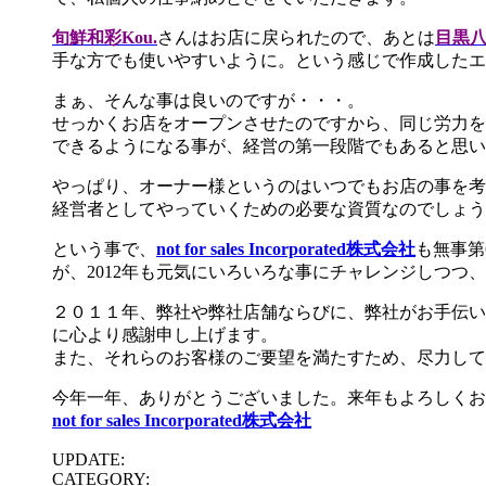
旬鮮和彩Kou.
さんはお店に戻られたので、あとは
目黒
手な方でも使いやすいように。という感じで作成したエ
まぁ、そんな事は良いのですが・・・。
せっかくお店をオープンさせたのですから、同じ労力を
できるようになる事が、経営の第一段階でもあると思い
やっぱり、オーナー様というのはいつでもお店の事を考
経営者としてやっていくための必要な資質なのでしょう
という事で、
not for sales Incorporated株式会
社
も無事第
が、2012年も元気にいろいろな事にチャレンジしつつ
２０１１年、弊社や弊社店舗ならびに、弊社がお手伝い
に心より感謝申し上げます。
また、それらのお客様のご要望を満たすため、尽力して
今年一年、ありがとうございました。来年もよろしくお
not for sales Incorporated株式会
社
UPDATE:
CATEGORY: