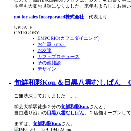
本年も大変お世話になりました。来年もよろしくお願い
not for sales Incorporated株式会社
代表より
UPDATE:
CATEGORY:
EMPORIO(カフェダイニング）
お仕事（nfs）
お友達
カフェプロデュース
その他雑談
デザイン
旬鮮和彩Kou.＆目黒八雲むしぱん O
ご無沙汰しておりました。。。
学芸大学駅徒歩２分の
旬鮮和彩Kou.
さんと、
自由通り沿いの
目黒八雲むしぱん
、２店舗オープンして
まずは、
旬鮮和彩Kou.
さん。