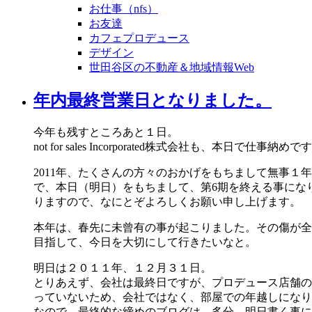
お仕事（nfs）
お友達
カフェプロデュース
デザイン
世田谷区の不動産＆地域情報Web
年内最終営業日となりました。
今年も残すところあと１日。
not for sales Incorporated株式会社も、本日で仕事納めで
2011年、たくさんの方々のおかげをもちまして無事
で、本日（明日）をもちまして、第6期を終える事にな
りますので、なにとぞよろしくお願い申し上げます。
本年は、春先に未曾有の事が起こりました。その傷が全
目指して、今日を大切にして行きたいなと。
明日は２０１１年、１２月３１日。
とりあえず、会社は最終日ですが、プロデュース店舗の
っていないため、会社ではなく、部屋での年越しになり
なので、最終的な締めのブログは、多分、明日書く事に