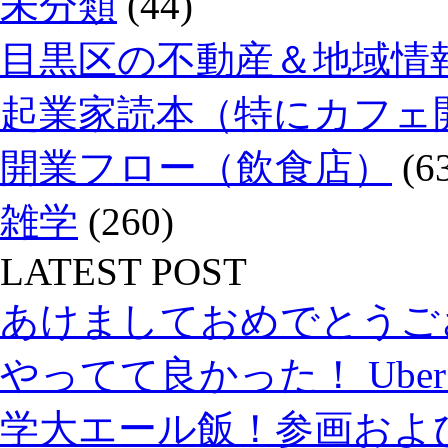
未分類
(44)
目黒区の不動産＆地域情報
起業家読本（特にカフェ
開業フロー（飲食店）
(6
雑学
(260)
LATEST POST
あけましておめでとうご
やってて良かった！ Uber
学大エール飯！参画およ