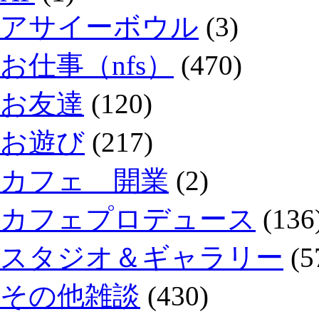
アサイーボウル
(3)
お仕事（nfs）
(470)
お友達
(120)
お遊び
(217)
カフェ 開業
(2)
カフェプロデュース
(136
スタジオ＆ギャラリー
(5
その他雑談
(430)