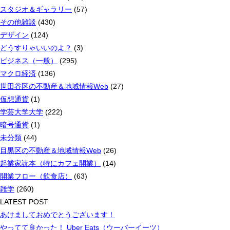
スタジオ＆ギャラリー
(57)
その他雑談
(430)
デザイン
(124)
どうすりゃいいのよ？
(3)
ビジネス（一般）
(295)
マクロ経済
(136)
世田谷区の不動産＆地域情報Web
(27)
仮想通貨
(1)
学芸大学大学
(222)
暗号通貨
(1)
未分類
(44)
目黒区の不動産＆地域情報Web
(26)
起業家読本（特にカフェ開業）
(14)
開業フロー（飲食店）
(63)
雑学
(260)
LATEST POST
あけましておめでとうございます！
やってて良かった！ Uber Eats（ウーバーイーツ）