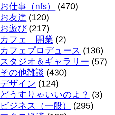
お仕事（nfs）
(470)
お友達
(120)
お遊び
(217)
カフェ 開業
(2)
カフェプロデュース
(136)
スタジオ＆ギャラリー
(57)
その他雑談
(430)
デザイン
(124)
どうすりゃいいのよ？
(3)
ビジネス（一般）
(295)