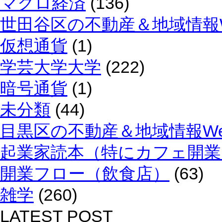
マクロ経済
(136)
世田谷区の不動産＆地域情報W
仮想通貨
(1)
学芸大学大学
(222)
暗号通貨
(1)
未分類
(44)
目黒区の不動産＆地域情報We
起業家読本（特にカフェ開業
開業フロー（飲食店）
(63)
雑学
(260)
LATEST POST