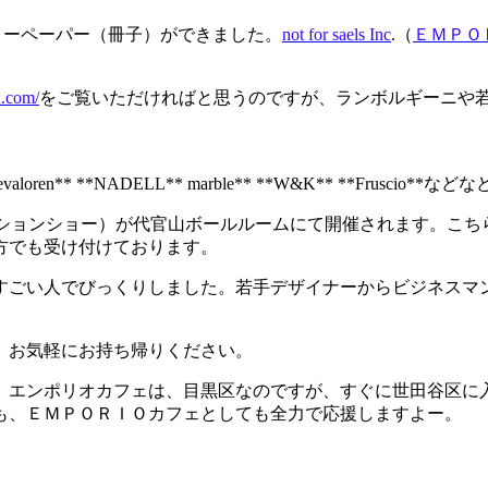
リーペーパー（冊子）ができました。
not for saels Inc
.（
ＥＭＰＯ
n.com/
をご覧いただければと思うのですが、ランボルギーニや
aloren** **NADELL** marble** **W&K** **Fruscio**な
Show（ファッションショー）が代官山ボールルームにて開催されま
方でも受け付けております。
すごい人でびっくりしました。若手デザイナーからビジネスマ
、お気軽にお持ち帰りください。
、エンポリオカフェは、目黒区なのですが、すぐに世田谷区に
も、ＥＭＰＯＲＩＯカフェとしても全力で応援しますよー。