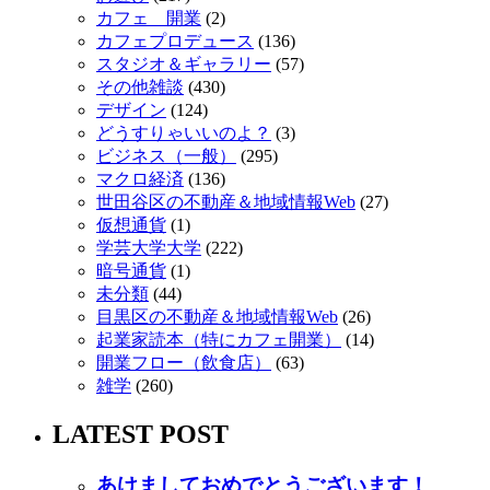
カフェ 開業
(2)
カフェプロデュース
(136)
スタジオ＆ギャラリー
(57)
その他雑談
(430)
デザイン
(124)
どうすりゃいいのよ？
(3)
ビジネス（一般）
(295)
マクロ経済
(136)
世田谷区の不動産＆地域情報Web
(27)
仮想通貨
(1)
学芸大学大学
(222)
暗号通貨
(1)
未分類
(44)
目黒区の不動産＆地域情報Web
(26)
起業家読本（特にカフェ開業）
(14)
開業フロー（飲食店）
(63)
雑学
(260)
LATEST POST
あけましておめでとうございます！