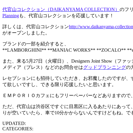
代官山コレクション（DAIKANYAMA COLLECTION）
のフ
Planning
も、代官山コレクションを応援しています！
詳しくは、代官山コレクション
http://www.daikanyama-collectio
がオープンしました。
ブランドの一部を紹介すると、
**LAMBORGHINI** **MANIAC WORKS** **ZOCALO** **ev
また、来る5月27日（火曜日）、Designers Joint 
メディア（プレス）などのお問合せは
グッドプランニング
の
レセプションにも招待していただき、お邪魔したのですが、
て欲しいですし、できる限り応援したいと思います。
ＥＭＰＯＲＩＯカフェにもフリーペーパーなどありますので
ただ、代官山は渋谷区ですぐに目黒区に入るあたりにあって
りが空いていたら、車で10分かからないんですけどもね。で
UPDATED:
CATEGORIES: