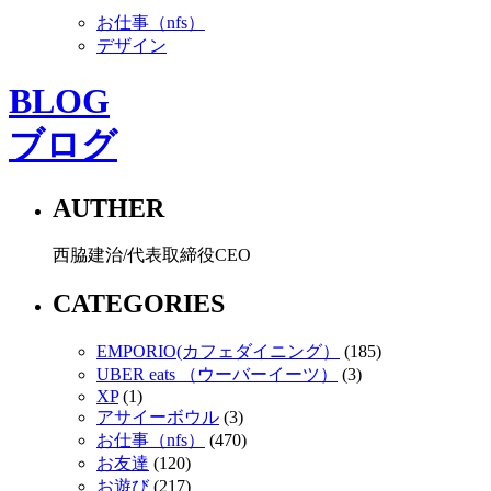
お仕事（nfs）
デザイン
BLOG
ブログ
AUTHER
西脇建治/代表取締役CEO
CATEGORIES
EMPORIO(カフェダイニング）
(185)
UBER eats （ウーバーイーツ）
(3)
XP
(1)
アサイーボウル
(3)
お仕事（nfs）
(470)
お友達
(120)
お遊び
(217)