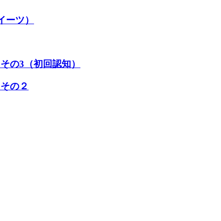
ーイーツ）
その3（初回認知）
？その２