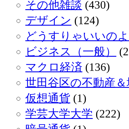
その他雑談
(430)
デザイン
(124)
どうすりゃいいのよ
ビジネス（一般）
(2
マクロ経済
(136)
世田谷区の不動産＆
仮想通貨
(1)
学芸大学大学
(222)