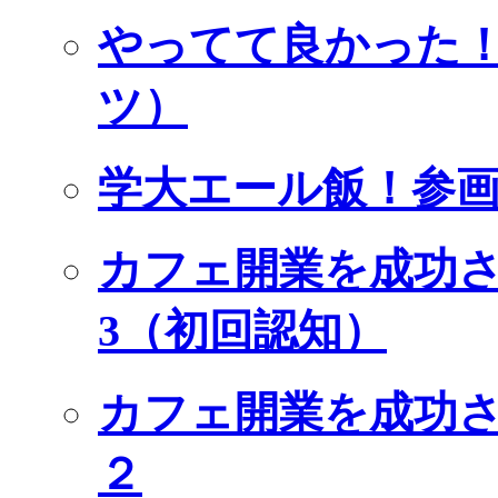
やってて良かった！ U
ツ）
学大エール飯！参
カフェ開業を成功
3（初回認知）
カフェ開業を成功
２