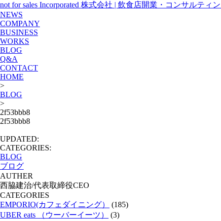
not for sales Incorporated 株式会社 | 飲食店開業・コンサ
NEWS
COMPANY
BUSINESS
WORKS
BLOG
Q&A
CONTACT
HOME
>
BLOG
>
2f53bbb8
2f53bbb8
UPDATED:
CATEGORIES:
BLOG
ブログ
AUTHER
西脇建治/代表取締役CEO
CATEGORIES
EMPORIO(カフェダイニング）
(185)
UBER eats （ウーバーイーツ）
(3)