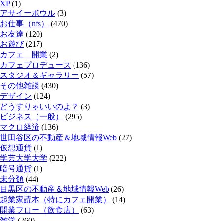
XP
(1)
アサイーボウル
(3)
お仕事（nfs）
(470)
お友達
(120)
お遊び
(217)
カフェ 開業
(2)
カフェプロデュース
(136)
スタジオ＆ギャラリー
(57)
その他雑談
(430)
デザイン
(124)
どうすりゃいいのよ？
(3)
ビジネス（一般）
(295)
マクロ経済
(136)
世田谷区の不動産＆地域情報Web
(27)
仮想通貨
(1)
学芸大学大学
(222)
暗号通貨
(1)
未分類
(44)
目黒区の不動産＆地域情報Web
(26)
起業家読本（特にカフェ開業）
(14)
開業フロー（飲食店）
(63)
雑学
(260)