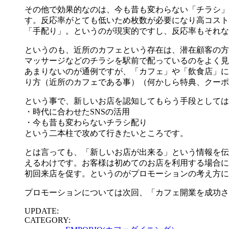
その他で効果的なのは、今も昔も変わらない「チラシ」
す。反応率がとても低いため枚数が必要になり高コスト
「手配り」。というのが現実的ですし、反応率もそれな
というのも、近所のカフェという存在は、潜在顧客の方
マッサージなどのチラシを駅前で配っているのをよく見
あまりないのが通例ですが、「カフェ」や「飲食店」に
り方（近所のカフェである事）（何かしら特典、クーポ
という事で、新しいお店を認知してもらう手段としては
・時代に合わせたSNSの活用
・今も昔も変わらないチラシ配り
という二本柱で攻めて行きたいところです。
とは言っても、「新しいお店が出来る」という情報を伝
えるわけです。お客様は初めてのお店を利用する場合に
初回来店を促す。というのがプロモーションの考え方に
プロモーションについては次回、「カフェ開業を成功さ
UPDATE:
CATEGORY: