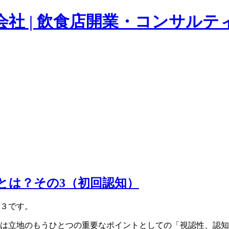
orated 株式会社 | 飲食店開業・コ
とは？その3（初回認知）
３です。
は立地のもうひとつの重要なポイントとしての「視認性、認知