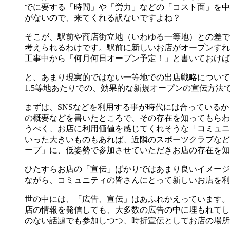
でに要する「時間」や「労力」などの「コスト面」を中
がないので、来てくれる訳ないですよね？
そこが、駅前や商店街立地（いわゆる一等地）との差で
考えられるわけです。駅前に新しいお店がオープンすれ
工事中から「何月何日オープン予定！」と書いておけば
と、あまり現実的ではない一等地での出店戦略について
1.5等地あたりでの、効果的な新規オープンの宣伝方法
まずは、SNSなどを利用する事が時代には合っている
の概要などを書いたところで、その存在を知ってもらわ
うべく、お店に利用価値を感じてくれそうな「コミュニ
いった大きいものもあれば、近隣のスポーツクラブなど
ープ」に、低姿勢で参加させていただきお店の存在を知
ひたすらお店の「宣伝」ばかりではあまり良いイメージ
ながら、コミュニティの皆さんにとって新しいお店を利
世の中には、「広告、宣伝」はあふれかえっています。
店の情報を発信しても、大多数の広告の中に埋もれてし
のない話題でも参加しつつ、時折宣伝としてお店の場所