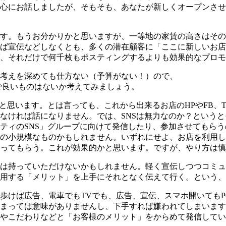
心にお話しましたが、そもそも、あなたが新しくオープンさせ
す。もうお分かりかと思いますが、一等地の家賃の高さはその
ば宣伝などしなくとも、多くの潜在顧客に「ここに新しいお店
、それだけで何千枚もポスティングするよりも効果的なプロモ
考えを深めても仕方ない（予算がない！）ので、
で良いものはないか考えてみましょう。
かと思います。とは言っても、これから出来るお店のHPやFB
なければ話になりません。では、SNSは無力なのか？という
ティのSNS」グループに向けて発信したり、参加させてもら
の小規模なものかもしれません。いずれにせよ、お店を利用し
ってもらう。これが効果的かと思います。ですが、やり方は慎
は持っていただけないかもしれません。軽く宣伝しつつコミュ
用する「メリット」を上手にそれとなく伝えて行く。という、
歩けば広告、電車でもTVでも、広告、宣伝、スマホ開いても
まっては意味がありませんし、下手すれば嫌われてしまいます
やこだわりなどと「お客様のメリット」をからめて発信してい