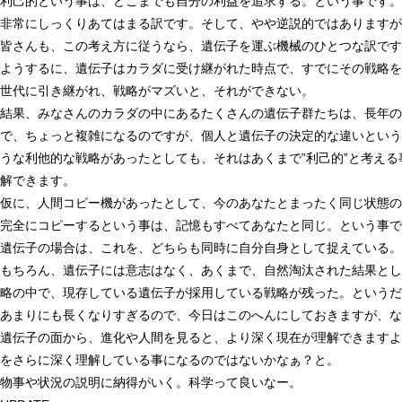
利己的という事は、どこまでも自分の利益を追求する。という事です。
非常にしっくりあてはまる訳です。そして、やや逆説的ではありますが
皆さんも、この考え方に従うなら、遺伝子を運ぶ機械のひとつな訳です
ようするに、遺伝子はカラダに受け継がれた時点で、すでにその戦略を
世代に引き継がれ、戦略がマズいと、それができない。
結果、みなさんのカラダの中にあるたくさんの遺伝子群たちは、長年の
で、ちょっと複雑になるのですが、個人と遺伝子の決定的な違いという
うな利他的な戦略があったとしても、それはあくまで”利己的”と考え
解できます。
仮に、人間コピー機があったとして、今のあなたとまったく同じ状態の
完全にコピーするという事は、記憶もすべてあなたと同じ。という事で
遺伝子の場合は、これを、どちらも同時に自分自身として捉えている
もちろん、遺伝子には意志はなく、あくまで、自然淘汰された結果とし
略の中で、現存している遺伝子が採用している戦略が残った。というだ
あまりにも長くなりすぎるので、今日はこのへんにしておきますが、な
遺伝子の面から、進化や人間を見ると、より深く現在が理解できますよ
をさらに深く理解している事になるのではないかなぁ？と。
物事や状況の説明に納得がいく。科学って良いなー。