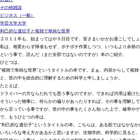
その他雑談
ビジネス（一般）
学芸大学大学
利己的な遺伝子と複雑で単純な世界
２０１１年も、始まってはや５日目です。皆さまいかがお過ごしでしょ
私は、相変わらず帰省もせず、ボチボチ作業しつつ、いつもより余裕の
という事で、読んだ（まだ全部ではないのですが）本のご紹介。
ひとつは、
”複雑で単純な世界”というタイトルの本です。まぁ、内容からして複
と、世の中を総合的に理解するための科学と申しましょうか。
たとえば、
ドライバーの方ならだれでも思う事なのですが、できれば渋滞は避けた
そういった物事に、何らかの偏りがあったりすれば、その事を理解して
から言っている事ですが、世の中の事をたくさん知った上で、確率やゲ
で、もうひとつの本は、
”利己的な遺伝子”というタイトルの本。こちらは、ある筋ではなかな
いろいろな考え方があるかと思いますが、生物学的、科学的に見ると、