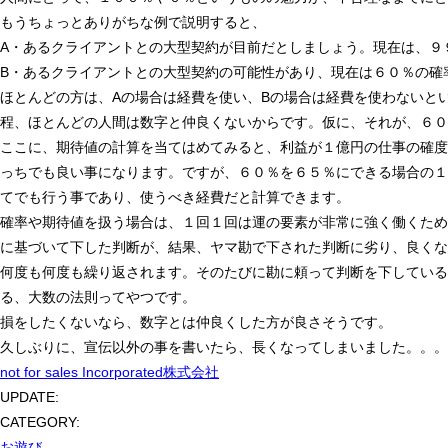
もうちょっとありがちな例で説明すると、
A・あるクライアントとの大型契約が目前だとしましょう。現在は、９
B・あるクライアントとの大型契約の可能性があり、現在は６０％の確
ほとんどの方は、Aの場合は経費を使い、Bの場合は経費を使わないと
程、ほとんどの人間は数字と仲良くないからです。仮に、それが、６０
ここに、期待値の計算を当てはめてみると、利益が１億円の仕事の確度
っちでも良い事になります。ですが、６０％を６５％にできる場合の１
てでも行う事であり、使うべき経費だと計算できます。
確率や期待値を扱う場合は、１回１回は運の要素が非常に強く働くため
に基づいて下した判断が、結果、ヤマ勘で下された判断に劣り、良くな
何度も何度も繰り返されます。そのたびに勘に頼って判断を下している
る、大数の法則ってやつです。
損をしたくないなら、数字とは仲良くした方が良さそうです。
久しぶりに、宣伝以外の事を書いたら、長くなってしまいました。。。
not for sales Incorporated株式会社
UPDATE:
CATEGORY:
お遊び