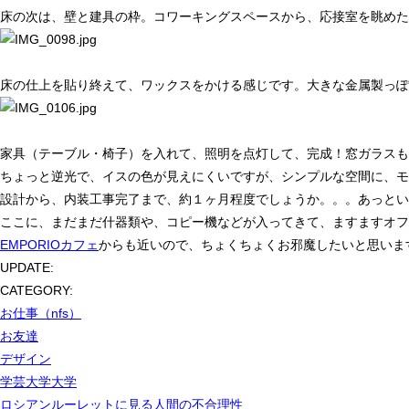
床の次は、壁と建具の枠。コワーキングスペースから、応接室を眺めた
床の仕上を貼り終えて、ワックスをかける感じです。大きな金属製っぽ
家具（テーブル・椅子）を入れて、照明を点灯して、完成！窓ガラスも
ちょっと逆光で、イスの色が見えにくいですが、シンプルな空間に、モ
設計から、内装工事完了まで、約１ヶ月程度でしょうか。。。あっとい
ここに、まだまだ什器類や、コピー機などが入ってきて、ますますオフ
EMPORIOカフェ
からも近いので、ちょくちょくお邪魔したいと思いま
UPDATE:
CATEGORY:
お仕事（nfs）
お友達
デザイン
学芸大学大学
ロシアンルーレットに見る人間の不合理性