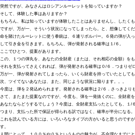
突然ですが、みなさんはロシアンルーレットを知っていますか？
そして、体験した事はありますか？
もちろん、私は知っていますが体験したことはありませんし、したくも
ですが、万が一、そういう状況になってしまったら。と、想像してくだ
命を賭けたルーレットに使う拳銃は、６連リボルバー。６発の弾が入っ
して引き金を引きます。もちろん、弾が発射される確率は１/６。
ここでひとつ、提案があります。
この、１つの弾丸を、あなたの全財産（または、それ相応の金額）をも
それを支払ってさえくれれば、弾が発射される確率は０/６．つまりゼ
万が一、弾が発射されてしまったら、いくら財産を持っていたとしても
次、ツイてないあなたは、また、同じような状況に陥ります。。。
今度は、弾を２発込められます。発射される確率は２/６．さっきより
さて、またまた提案なのですが、今度も、弾を一発抜くのに、全財産を
あなたならどうするでしょう？今度は、全財産支払ったとしても、１/
つまり、支払った所で保証が得られる訳ではなく、確率が半分になる。
これを読んでいる方には、いろいろなタイプの方がいると思うのですが
す。
人間にとって、１００％や０％というものの魅力が、不合理なまでにと