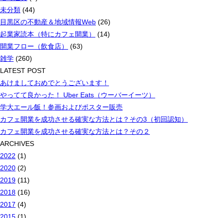
未分類
(44)
目黒区の不動産＆地域情報Web
(26)
起業家読本（特にカフェ開業）
(14)
開業フロー（飲食店）
(63)
雑学
(260)
LATEST POST
あけましておめでとうございます！
やってて良かった！ Uber Eats（ウーバーイーツ）
学大エール飯！参画およびポスター販売
カフェ開業を成功させる確実な方法とは？その3（初回認知）
カフェ開業を成功させる確実な方法とは？その２
ARCHIVES
2022
(1)
2020
(2)
2019
(11)
2018
(16)
2017
(4)
2015
(1)