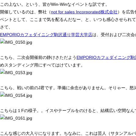
この上ない。という、皆がWin-Winなイベントな訳です。
開催しているのは、弊社（
not for sales Incorporated株式会社
）を広告
ベントとして、ここまで気を配るんだなー、と、いつも感心させられて
さて、
EMPORIOカフェダイニング駒沢通り学芸大学店
は、受付および二次会
こちら、二次会開催前の静けさただよう
EMPORIOカフェダイニング
めスタンディング用にすべてはけています。
こちら、戦いの前のJ君です。準備に余念がありません。そりゃー、怒
こちらは１Fの様子。。イスやテーブルをのけると、結構広い空間なん
こんな感じの大入りになります。ちなみに、これは芸人（サタンアルバ