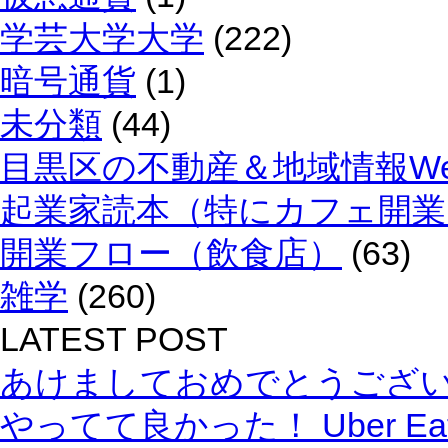
学芸大学大学
(222)
暗号通貨
(1)
未分類
(44)
目黒区の不動産＆地域情報We
起業家読本（特にカフェ開業
開業フロー（飲食店）
(63)
雑学
(260)
LATEST POST
あけましておめでとうござ
やってて良かった！ Uber E