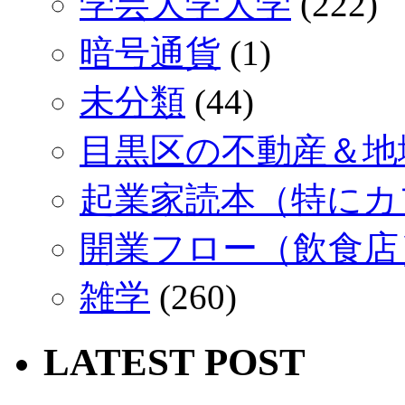
学芸大学大学
(222)
暗号通貨
(1)
未分類
(44)
目黒区の不動産＆地域
起業家読本（特にカ
開業フロー（飲食店
雑学
(260)
LATEST POST