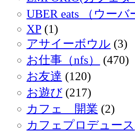
UBER eats （ウ
XP
(1)
アサイーボウル
(3)
お仕事（nfs）
(470)
お友達
(120)
お遊び
(217)
カフェ 開業
(2)
カフェプロデュース