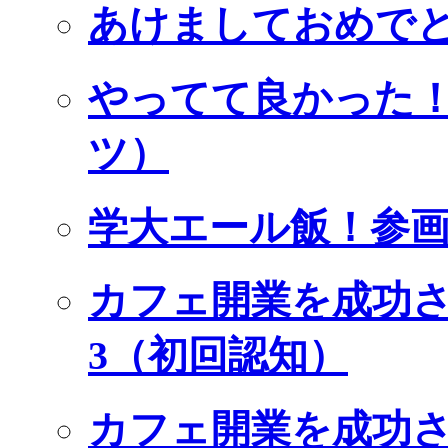
あけましておめで
やってて良かった！ U
ツ）
学大エール飯！参
カフェ開業を成功
3（初回認知）
カフェ開業を成功